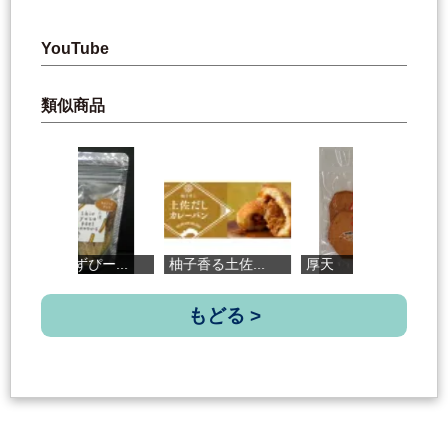
YouTube
類似商品
しおゆずぴー...
柚子香る土佐...
厚天
活
もどる >