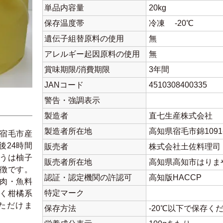
単品内容量
20kg
保存温度帯
冷凍 -20℃
遺伝子組替原料の使用
無
アレルギー起因原料の使用
無
賞味期限/消費期限
3年間
JANコード
4510308400335
警告・強調表示
製造者
直七生産株式会社
製造者所在地
高知県宿毛市錦1091
宿毛市産
後24時間
販売者
株式会社土佐料理司
うは柚子
販売者所在地
高知県高知市はりまや町
徴です。
認証・認定機関の許認可
高知版HACCP
肉・魚料
特定マーク
く柑橘系
ただけま
保存方法
-20℃以下で保存く