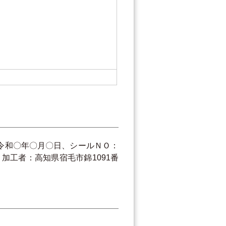
令和〇年〇月〇日、シールＮＯ：
加工者：高知県宿毛市錦1091番