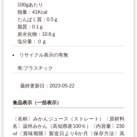
100gあたり
熱量：41Kcal
たんぱく質：0.5ｇ
脂質：0.1ｇ
炭水化物：10.6ｇ
塩分量：０ｇ
リサイクル表示の有無
有:プラスチック
最終更新日：2023-05-22
食品表示（一括表示）
〔名称〕みかんジュース（ストレート）〔原材料
名〕温州みかん（高知県産100％）〔内容量〕230
㎖〔賞味期限〕製造日より6か月〔保存方法〕高