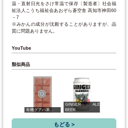
温・直射日光をさけ常温で保存〔製造者〕社会福
祉法人こうち福祉会あおぞら蒼空舎 高知市神田60
－7
※みかんの成分が沈殿することがありますが、品
質に問題ありません。
YouTube
類似商品
GINGER ALE
有機グアバ果...
BEER
平袋ほうじ茶
もどる >