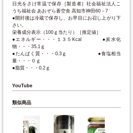
日光をさけ常温で保存［製造者］社会福祉法人こ
うち福祉会 あおぞら蒼空舎 高知市神田60－7
●開封後は冷蔵で保存し、お早目にお召し上がり下
さい。
栄養成分表示（100ｇ当たり）［推定値］
●エネルギー・・・１３５Kcal ●炭水化
物・・・35.1ｇ
●たんぱく質・・・0.3ｇ ●食塩相当
量・・・０ｇ
●脂質・・・0.2ｇ
YouTube
類似商品