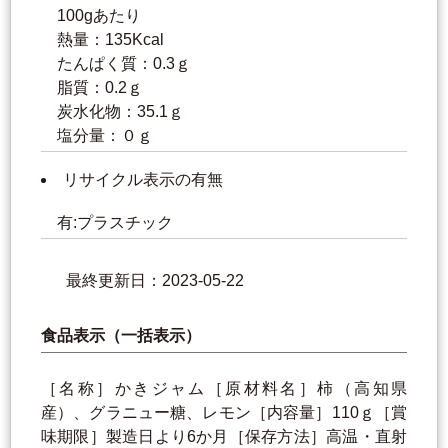
100gあたり
熱量：135Kcal
たんぱく質：0.3ｇ
脂質：0.2ｇ
炭水化物：35.1ｇ
塩分量：０ｇ
リサイクル表示の有無
有:プラスチック
最終更新日：2023-05-22
食品表示（一括表示）
［名称］かきジャム［原材料名］柿（高知県
産）、グラニュー糖、レモン［内容量］110ｇ［賞
味期限］製造日より6か月［保存方法］高温・直射