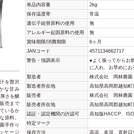
単品内容量
2kg
保存温度帯
常温
遺伝子組替原料の使用
無
アレルギー起因原料の使用
無
賞味期限/消費期限
6ヶ月
JANコード
4571134662717
警告・強調表示
●よく振ってからお
に入れ、お早めにお
製造者
株式会社 岡林農園
汁を贅沢
製造者所在地
高知県高岡郡越知町浅
かな甘み
販売者
株式会社 岡林農園
濃厚さを醸
販売まで
販売者所在地
高知県高岡郡越知町浅
ているか
認証・認定機関の許認可
高知版HACCP、ISO、
な原料。
特定マーク
園手作り
ッケージ
保存方法
高温、多湿、直射日