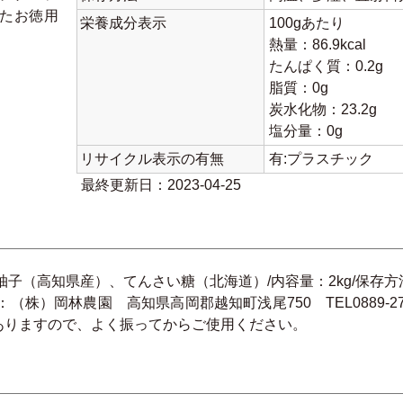
たお徳用
栄養成分表示
100gあたり
熱量：86.9kcal
たんぱく質：0.2g
脂質：0g
炭水化物：23.2g
塩分量：0g
リサイクル表示の有無
有:プラスチック
最終更新日：2023-04-25
柚子（高知県産）、てんさい糖（北海道）/内容量：2kg/保存
株）岡林農園 高知県高岡郡越知町浅尾750 TEL0889-27
ありますので、よく振ってからご使用ください。