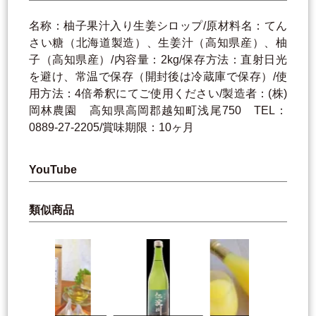
名称：柚子果汁入り生姜シロップ/原材料名：てん
さい糖（北海道製造）、生姜汁（高知県産）、柚
子（高知県産）/内容量：2kg/保存方法：直射日光
を避け、常温で保存（開封後は冷蔵庫で保存）/使
用方法：4倍希釈にてご使用ください/製造者：(株)
岡林農園 高知県高岡郡越知町浅尾750 TEL：
0889-27-2205/賞味期限：10ヶ月
YouTube
類似商品