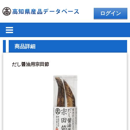
ログイン
商品詳細
だし醤油用宗田節