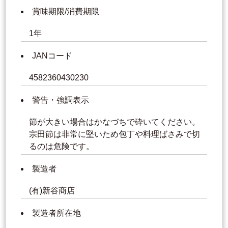
賞味期限/消費期限
1年
JANコード
4582360430230
警告・強調表示
節が大きい場合はかなづちで砕いてください。
宗田節は非常に堅いため包丁や料理ばさみで切
るのは危険です。
製造者
(有)新谷商店
製造者所在地