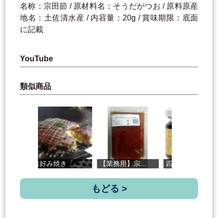
名称：宗田節 / 原材料名：そうだがつお / 原料原産
地名：土佐清水産 / 内容量：20g / 賞味期限：底面
に記載
YouTube
類似商品
お好み焼き「...
【業務用】宗...
四万十川川の...
もどる >