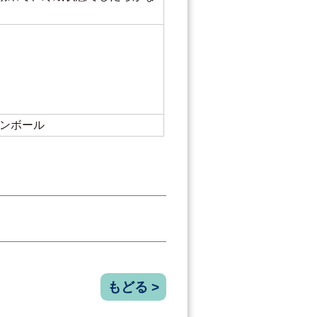
ダンボール
もどる >