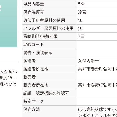
単品内容量
5Kg
保存温度帯
冷蔵
遺伝子組替原料の使用
無
アレルギー起因原料の使用
無
賞味期限/消費期限
7日
JANコード
警告・強調表示
製造者
久保内浩一
製造者所在地
高知市春野町弘岡中7
人が食べ
販売者
度15～
品種のひと
販売者所在地
高知市春野町弘岡中7
認証・認定機関の許認可
特定マーク
保存方法
ほぼ完熟状態ですが
ン水やミネラル分の