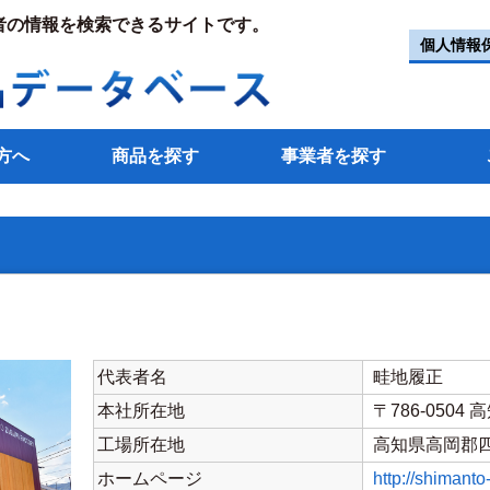
者の情報を検索できるサイトです。
個人情報
方へ
商品を探す
事業者を探す
代表者名
畦地履正
本社所在地
〒786-050
工場所在地
高知県高岡郡四
ホームページ
http://shimanto