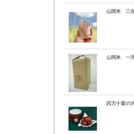
山間米 三
山間米 一
四万十栗の