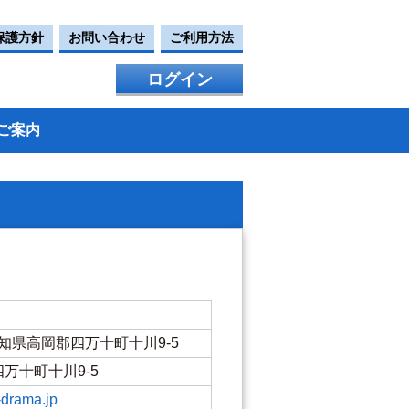
保護方針
お問い合わせ
ご利用方法
ログイン
ご案内
4 高知県高岡郡四万十町十川9-5
万十町十川9-5
-drama.jp