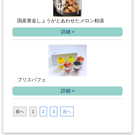
国産黄金しょうがとあわせたメロン粕漬
詳細 >
ブリスパフェ
詳細 >
前へ
1
2
3
次へ