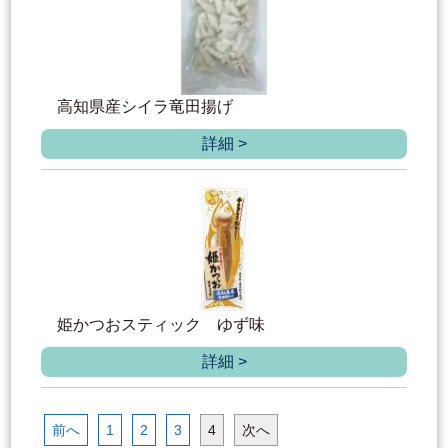
高知県産シイラ竜田揚げ
詳細 >
姫かつおスティック ゆず味
詳細 >
前へ
1
2
3
4
次へ